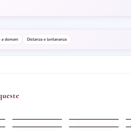
 a domani
Distanza e lontananza
queste
Buonanotte Domani
Buonanotte Domani
stellata
quieta
Buonanotte Domani
Buonanotte Domani
notturna
silenziosa