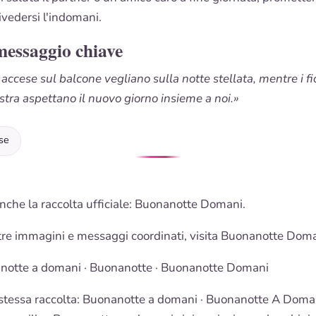
ivedersi l'indomani.
messaggio chiave
accese sul balcone vegliano sulla notte stellata, mentre i fio
estra aspettano il nuovo giorno insieme a noi.»
se
nche la raccolta ufficiale:
Buonanotte Domani
.
tre immagini e messaggi coordinati, visita
Buonanotte Doma
notte a domani
·
Buonanotte
·
Buonanotte Domani
stessa raccolta:
Buonanotte a domani
·
Buonanotte A Doma