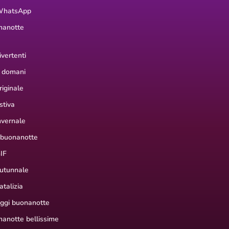
WhatsApp
nanotte
vertenti
 domani
iginale
stiva
nvernale
 buonanotte
IF
utunnale
talizia
aggi buonanotte
anotte bellissime