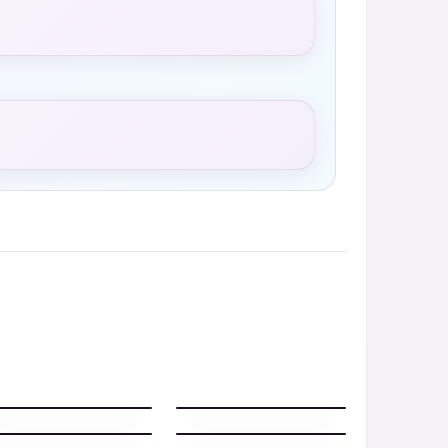
Buonanotte estiva con
Buonanotte Domani
barca sulla riva e luna
con sera dolce
piena sul mare
Buonanotte Domani
Buonanotte Domani
vellutata
celeste