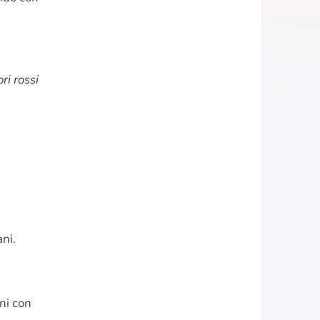
ri rossi
ni
.
ni
con