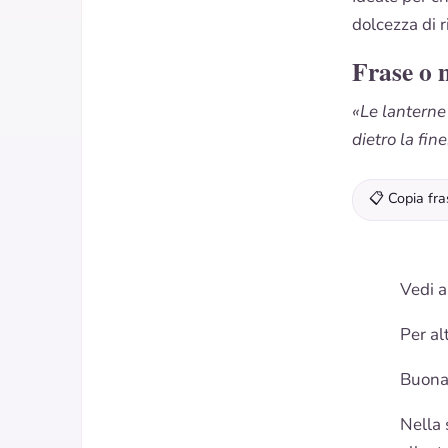
dolcezza di r
Frase o 
«Le lanterne 
dietro la fin
📋 Copia fra
Vedi a
Per al
Buona
Nella 