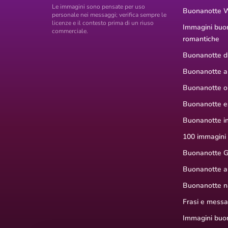
Le immagini sono pensate per uso
Buonanotte 
personale nei messaggi; verifica sempre le
licenze e il contesto prima di un riuso
Immagini buo
commerciale.
romantiche
Buonanotte di
Buonanotte a
Buonanotte or
Buonanotte e
Buonanotte i
100 immagini
Buonanotte G
Buonanotte a
Buonanotte na
Frasi e mess
Immagini buon