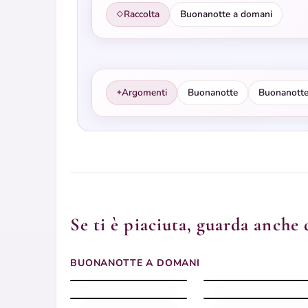
Raccolta
Buonanotte a domani
◇
Argomenti
Buonanotte
Buonanotte
✦
Se ti è piaciuta, guarda anche 
Buonanotte Domani
Buonanotte Domani
BUONANOTTE A DOMANI
fresca
tenera
Buonanotte Domani
Buonanotte Domani
leggera
serena