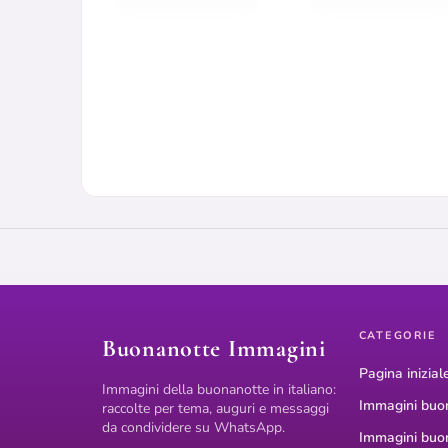
CATEGORIE
Buonanotte Immagini
Pagina inizial
Immagini della buonanotte in italiano:
Immagini buo
raccolte per tema, auguri e messaggi
da condividere su WhatsApp.
Immagini buo