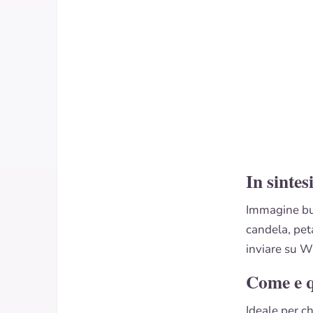
In sintes
Immagine buo
candela, peta
inviare su Wh
Come e 
Ideale per ch