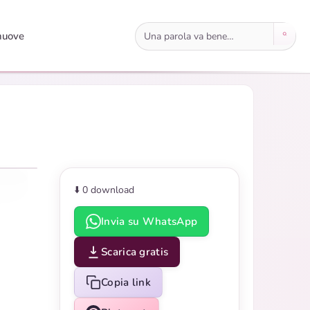
Cerca immagini
nuove
⬇️ 0
download
Invia su WhatsApp
Scarica gratis
Copia link