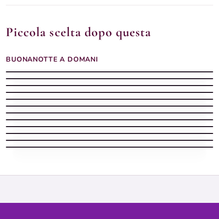
Piccola scelta dopo questa
BUONANOTTE A DOMANI
Buonanotte Domani fresca
Buonanotte Domani tenera
Buonanotte Domani stellata
Buonanotte Domani quieta
Buonanotte Domani con sera dolce
Buonanotte estiva con barca sulla riva e luna piena sul mare
Buonanotte Domani leggera
Buonanotte Domani serena
Buonanotte Domani notturna
Buonanotte Domani silenziosa
Buonanotte Domani vellutata
Buonanotte Domani celeste