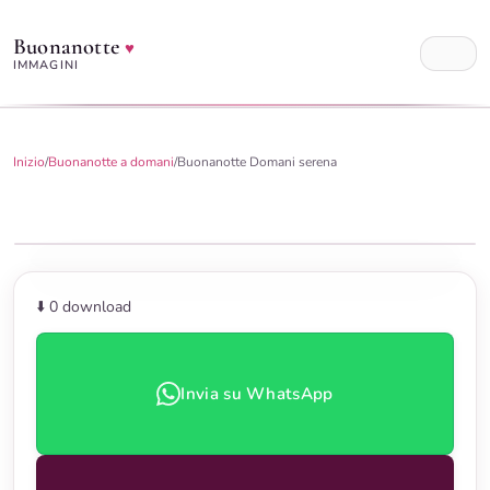
Buonanotte
♥
IMMAGINI
Inizio
/
Buonanotte a domani
/
Buonanotte Domani serena
⬇️ 0
download
Invia su WhatsApp