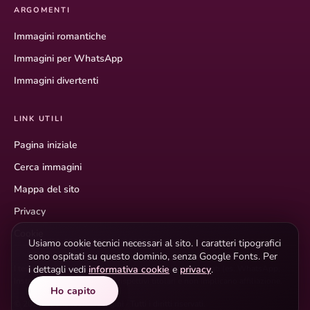
ARGOMENTI
Immagini romantiche
Immagini per WhatsApp
Immagini divertenti
LINK UTILI
Pagina iniziale
Cerca immagini
Mappa del sito
Privacy
Cookie
Usiamo cookie tecnici necessari al sito. I caratteri tipografici
sono ospitati su questo dominio, senza Google Fonts. Per
i dettagli vedi
informativa cookie
e
privacy
.
I testi descrittivi hanno scopo informativo. I marchi citati (es. WhatsApp,
Instagram) appartengono ai rispettivi titolari e non implicano affiliazione.
Ho capito
© 2026 Buonanotte Immagini · Tutti i diritti riservati.