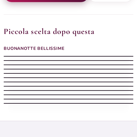
Piccola scelta dopo questa
BUONANOTTE BELLISSIME
Buonanotte margherite gialla
Buonanotte dolce
Buonanotte bellissima dolce
Buonanotte tazza cappuccino
Buonanotte cielo stellato
Buonanotte cerbiatto chiaro
Buonanotte girasoli barattolo
Buonanotte prato crochi
Buonanotte orsetto bianco
Buonanotte serena
Buonanotte estiva con luna piena tra i rami di gelsomino
Buonanotte intima