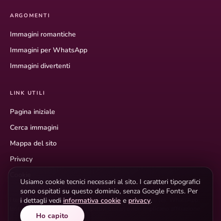
ARGOMENTI
Immagini romantiche
Immagini per WhatsApp
Immagini divertenti
LINK UTILI
Pagina iniziale
Cerca immagini
Mappa del sito
Privacy
Cookie
Usiamo cookie tecnici necessari al sito. I caratteri tipografici
sono ospitati su questo dominio, senza Google Fonts. Per
i dettagli vedi
informativa cookie
e
privacy
.
I testi descrittivi hanno scopo informativo. I marchi citati (es. WhatsApp,
Instagram) appartengono ai rispettivi titolari e non implicano affiliazione.
Ho capito