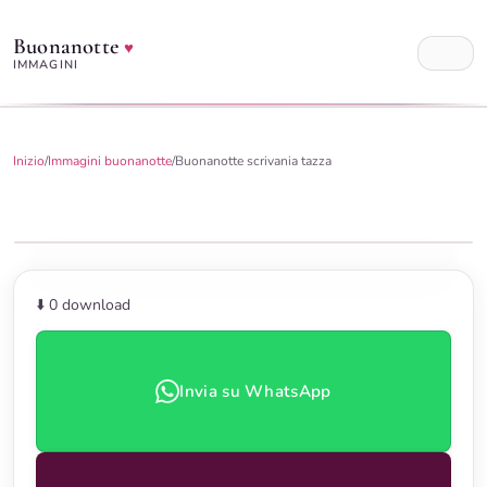
Buonanotte
♥
IMMAGINI
Inizio
/
Immagini buonanotte
/
Buonanotte scrivania tazza
⬇️ 0
download
Invia su WhatsApp