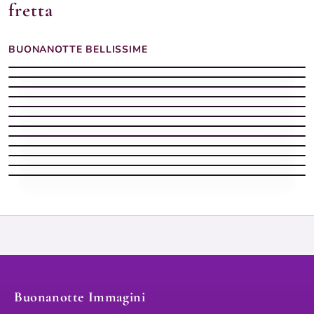
fretta
BUONANOTTE BELLISSIME
Buonanotte margherite gialla
Buonanotte dolce
Buonanotte bellissima dolce
Buonanotte tazza cappuccino
Buonanotte cielo stellato
Buonanotte cerbiatto chiaro
Buonanotte girasoli barattolo
Buonanotte prato crochi
Buonanotte orsetto bianco
Buonanotte serena
Buonanotte estiva con luna piena tra i rami di gelsomino
Buonanotte intima
Buonanotte Immagini