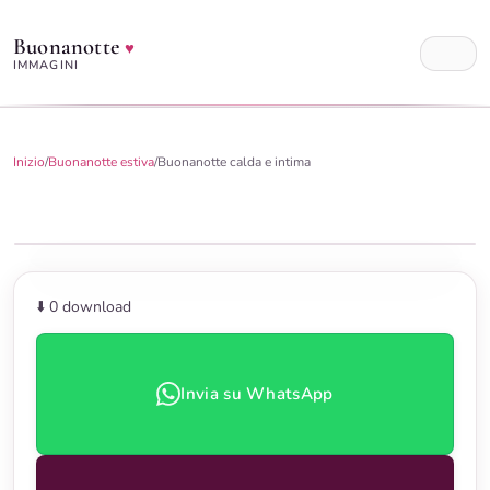
Buonanotte
♥
IMMAGINI
Inizio
/
Buonanotte estiva
/
Buonanotte calda e intima
⬇️ 0
download
Invia su WhatsApp