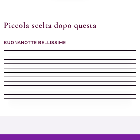
Piccola scelta dopo questa
BUONANOTTE BELLISSIME
Buonanotte margherite gialla
Buonanotte dolce
Buonanotte bellissima dolce
Buonanotte tazza cappuccino
Buonanotte cielo stellato
Buonanotte cerbiatto chiaro
Buonanotte girasoli barattolo
Buonanotte prato crochi
Buonanotte orsetto bianco
Buonanotte serena
Buonanotte estiva con luna piena tra i rami di gelsomino
Buonanotte intima