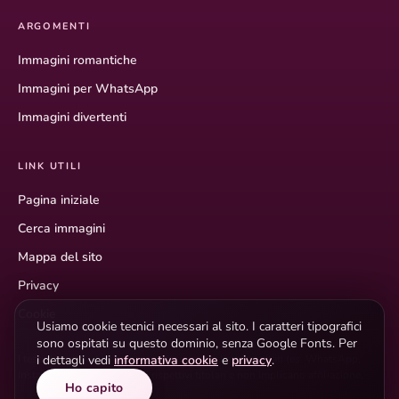
ARGOMENTI
Immagini romantiche
Immagini per WhatsApp
Immagini divertenti
LINK UTILI
Pagina iniziale
Cerca immagini
Mappa del sito
Privacy
Cookie
Usiamo cookie tecnici necessari al sito. I caratteri tipografici
sono ospitati su questo dominio, senza Google Fonts. Per
i dettagli vedi
informativa cookie
e
privacy
.
I testi descrittivi hanno scopo informativo. I marchi citati (es. WhatsApp,
Instagram) appartengono ai rispettivi titolari e non implicano affiliazione.
Ho capito