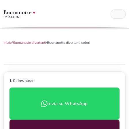
Buonanotte
♥
IMMAGINI
Inizio
/
Buonanotte divertenti
/
Buonanotte divertenti colori
⬇️ 0
download
Invia su WhatsApp