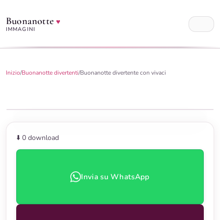
Buonanotte
♥
IMMAGINI
Inizio
/
Buonanotte divertenti
/
Buonanotte divertente con vivaci
⬇️ 0
download
Invia su WhatsApp