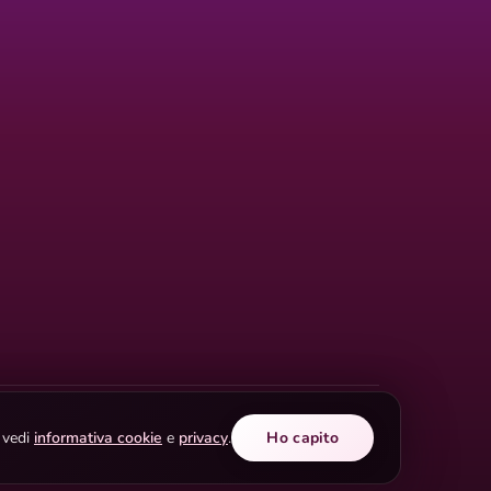
i vedi
informativa cookie
e
privacy
.
Ho capito