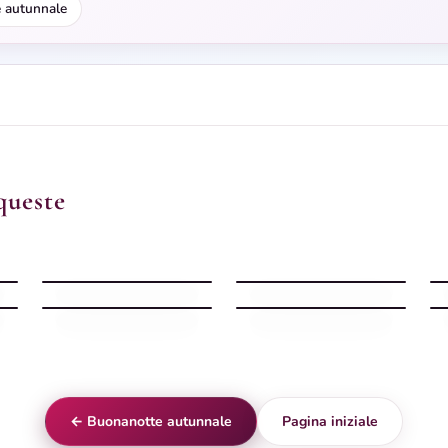
 autunnale
queste
Buonanotte Autunno
Buonanotte serena
leggera
Buonanotte Autunno
Buonanotte Autunno
serena
vellutata
← Buonanotte autunnale
Pagina iniziale