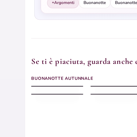
Argomenti
Buonanotte
Buonanotte
✦
Se ti è piaciuta, guarda anche 
Buonanotte Autunno
Buonanotte Autunno
BUONANOTTE AUTUNNALE
silenziosa
con sera dolce
Buonanotte Autunno
Buonanotte autunnale
sognatrice
serena