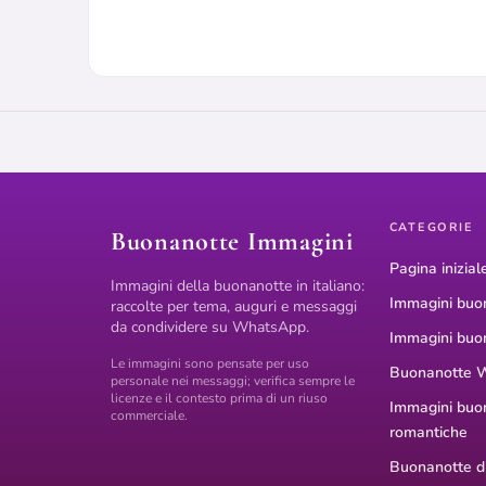
CATEGORIE
Buonanotte Immagini
Pagina inizial
Immagini della buonanotte in italiano:
Immagini buo
raccolte per tema, auguri e messaggi
da condividere su WhatsApp.
Immagini buo
Le immagini sono pensate per uso
Buonanotte 
personale nei messaggi; verifica sempre le
licenze e il contesto prima di un riuso
Immagini buo
commerciale.
romantiche
Buonanotte di