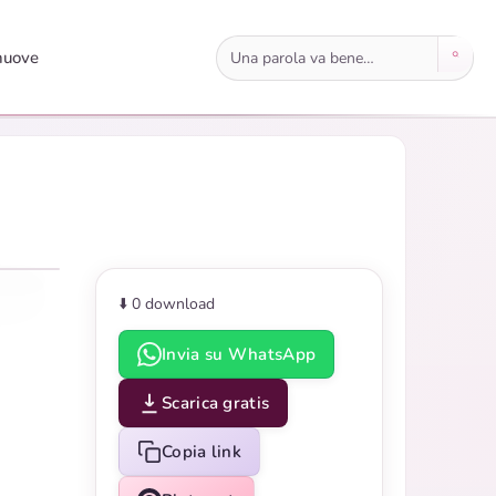
Cerca immagini
nuove
⬇️ 0
download
Invia su WhatsApp
Scarica gratis
Copia link