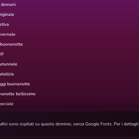
 domani
iginale
stiva
nvernale
 buonanotte
IF
utunnale
talizia
aggi buonanotte
anotte bellissime
peciale
hatsApp, Instagram) appartengono ai rispettivi titolari e non implicano affiliazione.
ografici sono ospitati su questo dominio, senza Google Fonts. Per i dettagl