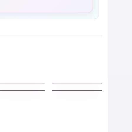
Buonanotte Autunno
Buonanotte Autunno
con sera stellata
con sera tranquilla
Buonanotte autunnale
Buonanotte Autunno
soffusa
serena