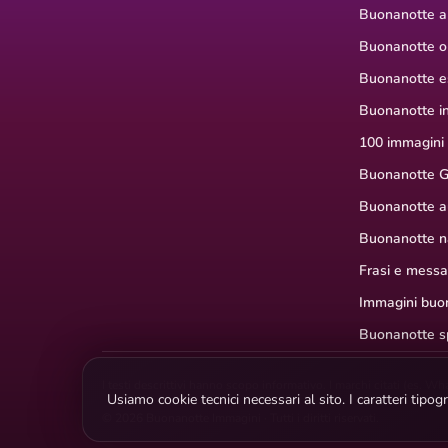
Buonanotte a
Buonanotte or
Buonanotte e
Buonanotte i
100 immagini
Buonanotte G
Buonanotte a
Buonanotte na
Frasi e mess
Immagini buon
Buonanotte s
I testi descrittivi hanno scopo informativo. I marchi citati (es. W
Usiamo cookie tecnici necessari al sito. I caratteri tip
© 2026 Buonanotte Immagini · Tutti i diritti riservati.