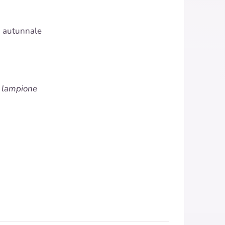
a autunnale
l lampione