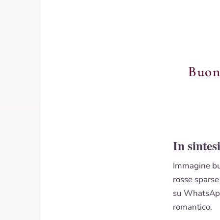
Buon
In sintes
Immagine buo
rosse sparse
su WhatsApp 
romantico.