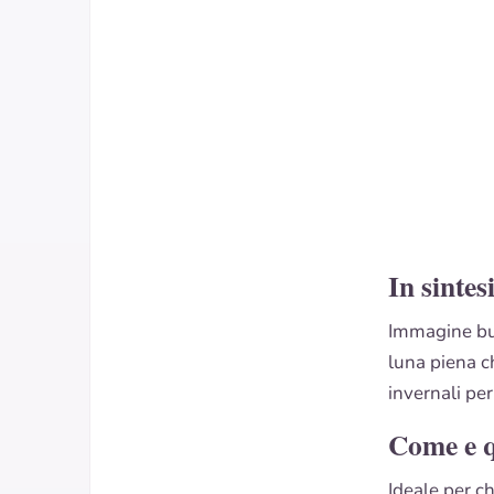
In sintes
Immagine buo
luna piena c
invernali pe
Come e 
Ideale per c