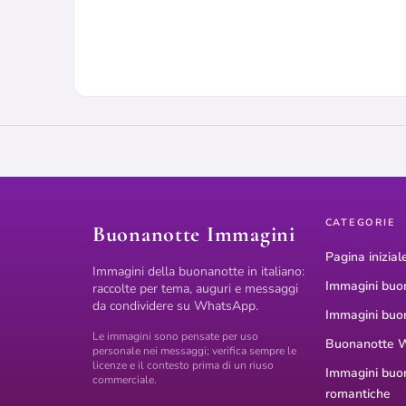
CATEGORIE
Buonanotte Immagini
Pagina inizial
Immagini della buonanotte in italiano:
Immagini buo
raccolte per tema, auguri e messaggi
da condividere su WhatsApp.
Immagini buo
Le immagini sono pensate per uso
Buonanotte 
personale nei messaggi; verifica sempre le
licenze e il contesto prima di un riuso
Immagini buo
commerciale.
romantiche