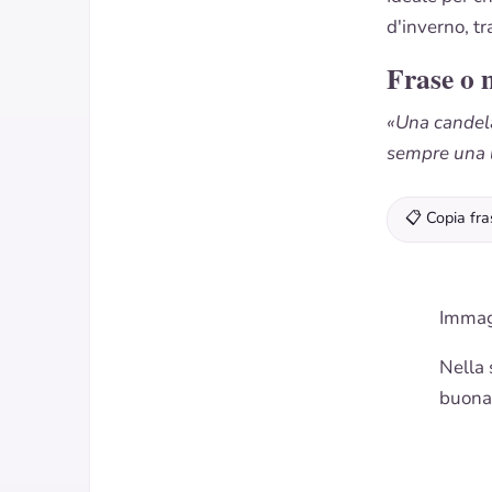
d'inverno, t
Frase o 
«Una candela
sempre una l
📋 Copia fra
Immag
Nella 
buonan