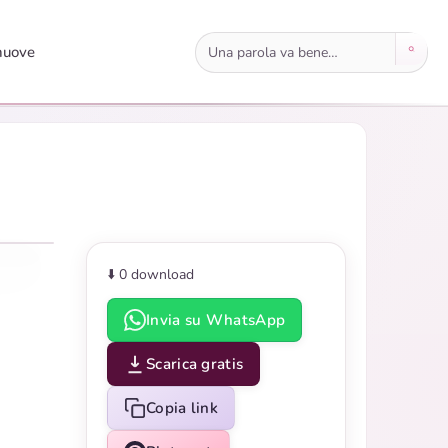
Cerca immagini
nuove
⬇️ 0
download
Invia su WhatsApp
Scarica gratis
Copia link