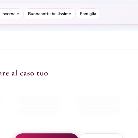
 invernale
Buonanotte bellissime
Famiglia
re al caso tuo
Buonanotte bellissima
Buonanotte tazza
dolce
cappuccino
Buonanotte orsetto
bianco
Buonanotte serena