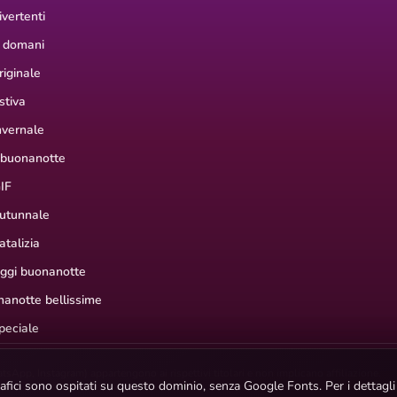
vertenti
 domani
iginale
stiva
nvernale
 buonanotte
IF
utunnale
talizia
aggi buonanotte
anotte bellissime
peciale
hatsApp, Instagram) appartengono ai rispettivi titolari e non implicano affiliazione.
ografici sono ospitati su questo dominio, senza Google Fonts. Per i dettagl