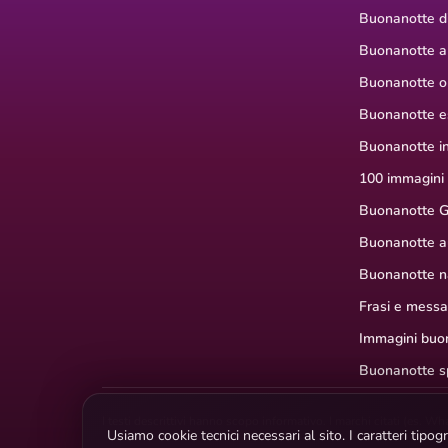
Buonanotte di
Buonanotte a
Buonanotte or
Buonanotte e
Buonanotte i
100 immagini
Buonanotte G
Buonanotte a
Buonanotte na
Frasi e mess
Immagini buon
Buonanotte s
I testi descrittivi hanno scopo informativo. I marchi citati (es. W
Usiamo cookie tecnici necessari al sito. I caratteri tip