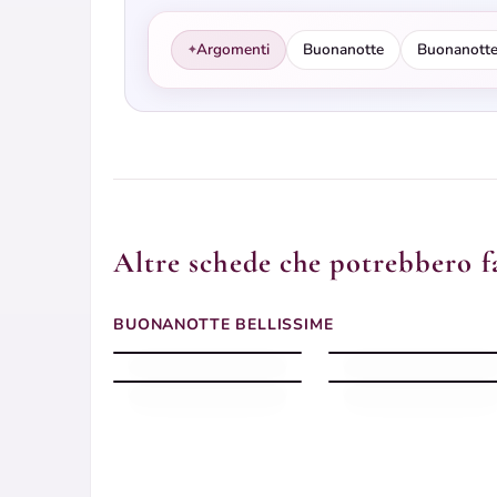
Argomenti
Buonanotte
Buonanotte
✦
Altre schede che potrebbero fa
Buonanotte margherite
BUONANOTTE BELLISSIME
gialla
Buonanotte dolce
Buonanotte girasoli
Buonanotte prato
barattolo
crochi