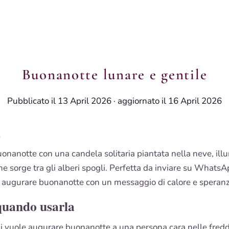
Buonanotte lunare e gentile
Pubblicato il 13 April 2026
·
aggiornato il 16 April 2026
i
nanotte con una candela solitaria piantata nella neve, ill
he sorge tra gli alberi spogli. Perfetta da inviare su WhatsA
r augurare buonanotte con un messaggio di calore e speranz
quando usarla
hi vuole augurare buonanotte a una persona cara nelle fred