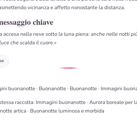
rasmettendo vicinanza e affetto nonostante la distanza.
messaggio chiave
 accesa nella neve sotto la luna piena: anche nelle notti pi
uce che scalda il cuore.»
se
ini buonanotte
·
Buonanotte
·
Buonanotte
·
Immagini buon
stessa raccolta:
Immagini buonanotte
· Aurora boreale per l
otte artica ·
Buonanotte luminosa e morbida