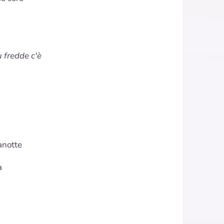
ù fredde c'è
anotte
a