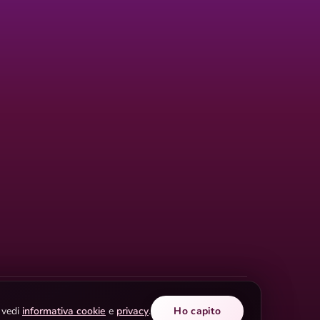
i vedi
informativa cookie
e
privacy
.
Ho capito