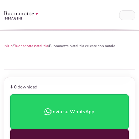
Buonanotte
♥
IMMAGINI
Inizio
/
Buonanotte natalizia
/
Buonanotte Natalizia celeste con natale
⬇️ 0
download
Invia su WhatsApp