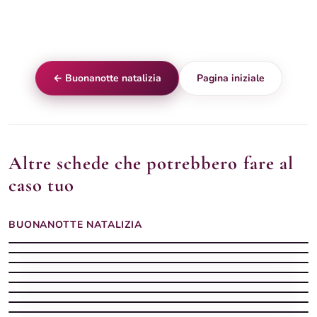
← Buonanotte natalizia
Pagina iniziale
Altre schede che potrebbero fare al
caso tuo
BUONANOTTE NATALIZIA
Buonanotte Natalizia serena con natale
Buonanotte Natalizia
Buonanotte Natalizia tranquilla con renna
Buonanotte Natalizia lunare
Buonanotte Natalizia tenera con elfo
Buonanotte Natalizia
Buonanotte Natalizia fresca
Buonanotte Natalizia quieta con babbo
Buonanotte Natalizia
Buonanotte Natalizia