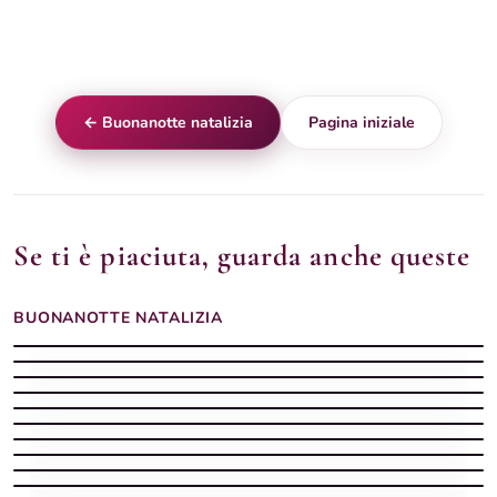
← Buonanotte natalizia
Pagina iniziale
Se ti è piaciuta, guarda anche queste
BUONANOTTE NATALIZIA
Buonanotte Natalizia serena con natale
Buonanotte Natalizia
Buonanotte Natalizia tranquilla con renna
Buonanotte Natalizia lunare
Buonanotte Natalizia tenera con elfo
Buonanotte Natalizia
Buonanotte Natalizia fresca
Buonanotte Natalizia quieta con babbo
Buonanotte Natalizia
Buonanotte Natalizia
Buonanotte Natalizia profumata
Buonanotte Natalizia morbida con natale