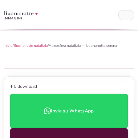
Buonanotte
♥
IMMAGINI
Inizio
/
Buonanotte natalizia
/
Atmosfera natalizia — buonanotte serena
⬇️ 0
download
Invia su WhatsApp