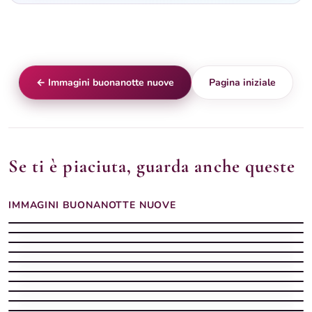
← Immagini buonanotte nuove
Pagina iniziale
Se ti è piaciuta, guarda anche queste
IMMAGINI BUONANOTTE NUOVE
Buonanotte nuove con sera nuova
Buonanotte nuove con notte fresca
Buonanotte nuove con augurio fresco
Buonanotte nuove con cuore nuovo
Buonanotte nuove con stelle fresche
Buonanotte nuove con luna nuova
Buonanotte nuove con cielo stellato
Buonanotte nuove con sogni nuovi
Buonanotte nuove con notte moderna
Buonanotte nuove con luna serena
Buonanotte nuove con alba vicina