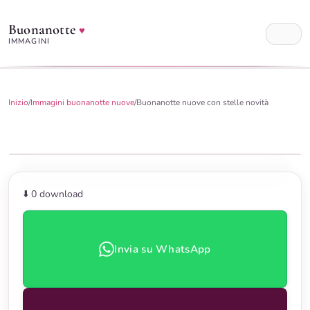
Buonanotte
♥
IMMAGINI
Inizio
/
Immagini buonanotte nuove
/
Buonanotte nuove con stelle novità
⬇️ 0
download
Invia su WhatsApp