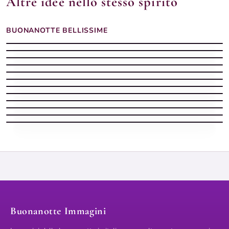
Altre idee nello stesso spirito
BUONANOTTE BELLISSIME
Buonanotte margherite gialla
Buonanotte dolce
Buonanotte bellissima dolce
Buonanotte tazza cappuccino
Buonanotte cielo stellato
Buonanotte cerbiatto chiaro
Buonanotte girasoli barattolo
Buonanotte prato crochi
Buonanotte orsetto bianco
Buonanotte serena
Buonanotte estiva con luna piena tra i rami di gelsomino
Buonanotte intima
Buonanotte Immagini