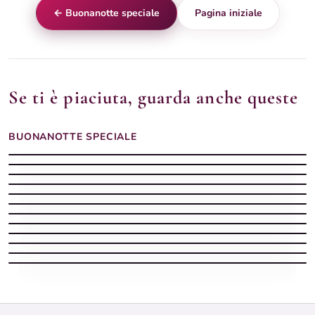
← Buonanotte speciale
Pagina iniziale
Se ti è piaciuta, guarda anche queste
BUONANOTTE SPECIALE
Buonanotte speciale con stelle cuore
Buonanotte speciale per stasera
Buona notte buonanotte e sogni d'oro fulmine forma
Buonanotte speciale con notte magica
Buonanotte estiva con luna piena e cuore dorato sulla sabbia
Buonanotte speciale con emozione sera
Buonanotte originale con compleanno — speciale per te
Buonanotte speciale con sogni unici
Buonanotte speciale con luce speciale
Buonanotte speciale con cuore stelle
Gratitudine unica alla sera — buonanotte speciale
Buonanotte speciale con riflessi — qualcosa di più