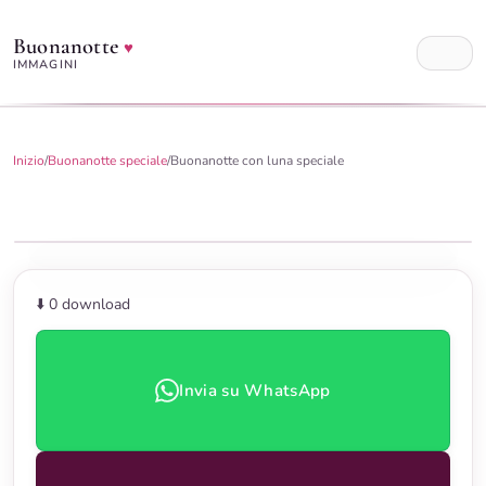
Buonanotte
♥
IMMAGINI
Inizio
/
Buonanotte speciale
/
Buonanotte con luna speciale
⬇️ 0
download
Invia su WhatsApp