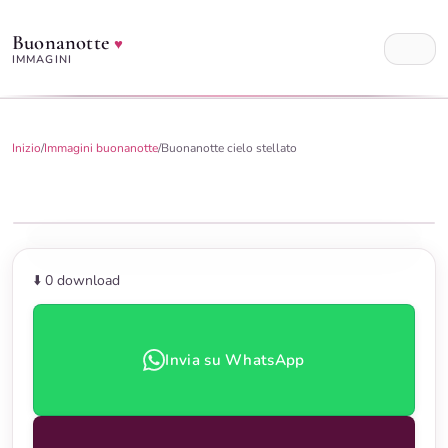
Buonanotte
♥
IMMAGINI
Inizio
/
Immagini buonanotte
/
Buonanotte cielo stellato
⬇️ 0
download
Invia su WhatsApp