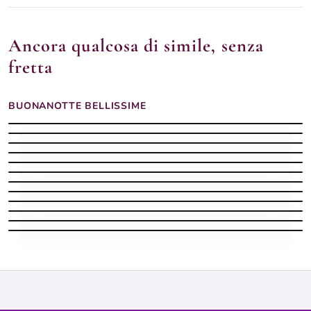
Ancora qualcosa di simile, senza
fretta
BUONANOTTE BELLISSIME
Buonanotte margherite gialla
Buonanotte dolce
Buonanotte bellissima dolce
Buonanotte tazza cappuccino
Buonanotte cielo stellato
Buonanotte cerbiatto chiaro
Buonanotte girasoli barattolo
Buonanotte prato crochi
Buonanotte orsetto bianco
Buonanotte serena
Buonanotte estiva con luna piena tra i rami di gelsomino
Buonanotte intima