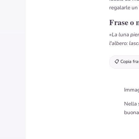
regalarle un
Frase o 
«La luna pien
l'albero: las
📋 Copia fra
Immag
Nella 
buonan