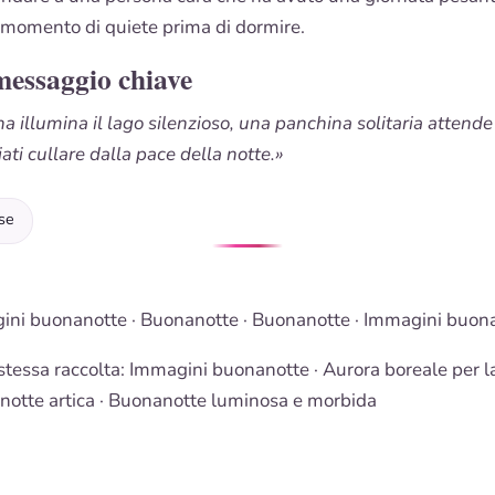
 momento di quiete prima di dormire.
messaggio chiave
a illumina il lago silenzioso, una panchina solitaria attende
ciati cullare dalla pace della notte.»
se
ini buonanotte
·
Buonanotte
·
Buonanotte
·
Immagini buon
stessa raccolta:
Immagini buonanotte
· Aurora boreale per l
otte artica ·
Buonanotte luminosa e morbida