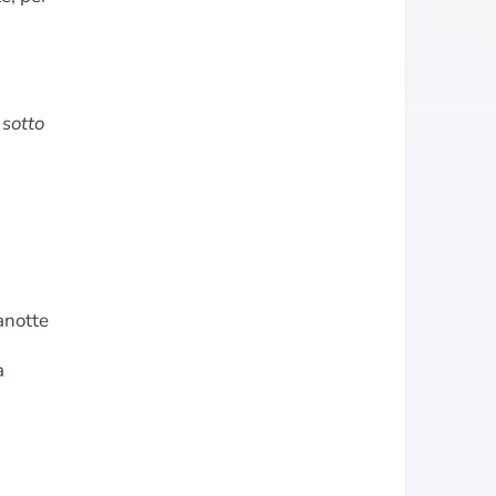
 sotto
anotte
a