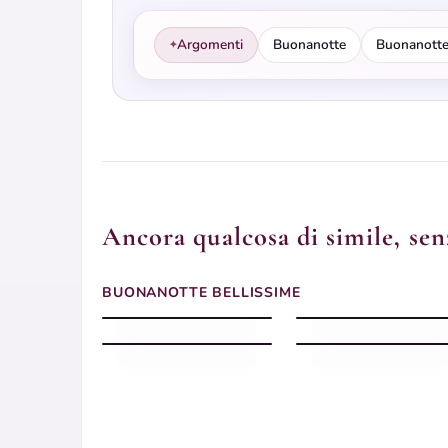
Argomenti
Buonanotte
Buonanotte
✦
Ancora qualcosa di simile, sen
Buonanotte margherite
BUONANOTTE BELLISSIME
gialla
Buonanotte dolce
Buonanotte girasoli
Buonanotte prato
barattolo
crochi