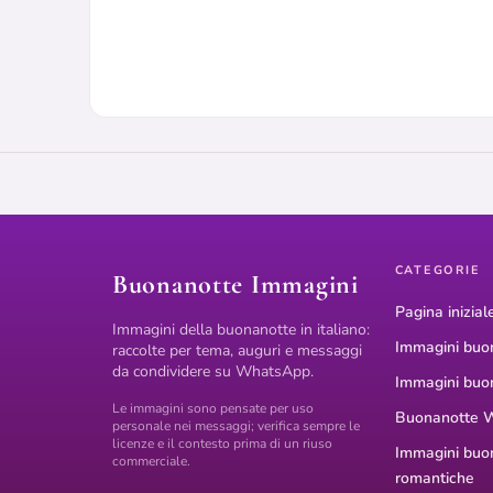
CATEGORIE
Buonanotte Immagini
Pagina inizial
Immagini della buonanotte in italiano:
Immagini buo
raccolte per tema, auguri e messaggi
da condividere su WhatsApp.
Immagini buo
Le immagini sono pensate per uso
Buonanotte 
personale nei messaggi; verifica sempre le
licenze e il contesto prima di un riuso
Immagini buo
commerciale.
romantiche