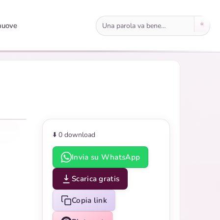
Cerca immagini
nuove
⬇️ 0
download
Invia su WhatsApp
Scarica gratis
Copia link