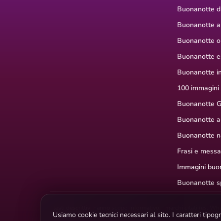
Buonanotte di
Buonanotte a
Buonanotte or
Buonanotte e
Buonanotte i
100 immagini
Buonanotte G
Buonanotte a
Buonanotte na
Frasi e mess
Immagini buon
Buonanotte s
I testi descrittivi hanno scopo informativo. I marchi citati (es. W
Usiamo cookie tecnici necessari al sito. I caratteri tip