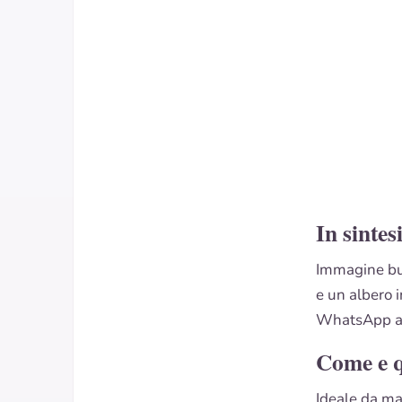
In sintes
Immagine buo
e un albero i
WhatsApp a c
Come e 
Ideale da ma