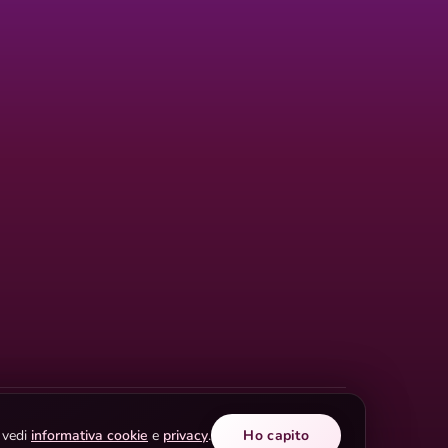
i vedi
informativa cookie
e
privacy
.
Ho capito