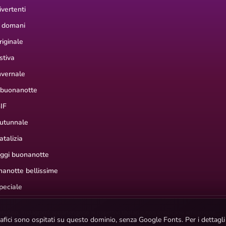
vertenti
 domani
iginale
stiva
nvernale
 buonanotte
IF
utunnale
talizia
aggi buonanotte
anotte bellissime
peciale
hatsApp, Instagram) appartengono ai rispettivi titolari e non implicano affiliazione.
ografici sono ospitati su questo dominio, senza Google Fonts. Per i dettagl