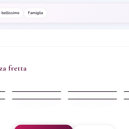
 bellissime
Famiglia
za fretta
Buonanotte bellissima
Buonanotte tazza
dolce
cappuccino
Buonanotte orsetto
bianco
Buonanotte serena