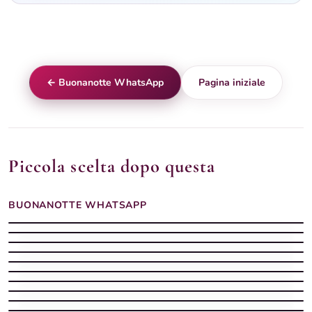
← Buonanotte WhatsApp
Pagina iniziale
Piccola scelta dopo questa
BUONANOTTE WHATSAPP
Buonanotte whatsapp con augurio whatsapp
Buonanotte estiva con luna dorata sul mare di notte
Buonanotte whatsapp con stelle chat
Buonanotte whatsapp con notte messaggio
Buonanotte invernale con lanterna accesa sotto la neve e luna
Buonanotte WhatsApp per stasera
Buonanotte whatsapp con messaggio dolce
Buonanotte con pioggia whatsapp
Buonanotte WhatsApp con ciottoli serali
Buonanotte whatsapp con sera messaggio
Buonanotte sentiero — pronta per WhatsApp