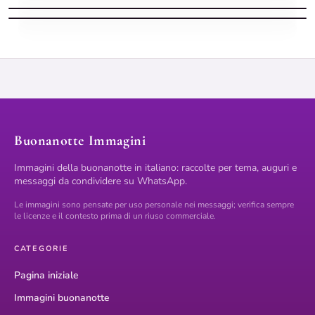
Buonanotte divertente: caffè tardi e occhi stanchi
Buonanotte Immagini
Immagini della buonanotte in italiano: raccolte per tema, auguri e
messaggi da condividere su WhatsApp.
Le immagini sono pensate per uso personale nei messaggi; verifica sempre
le licenze e il contesto prima di un riuso commerciale.
CATEGORIE
Pagina iniziale
Immagini buonanotte