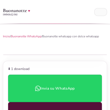
Buonanotte
♥
IMMAGINI
Inizio
/
Buonanotte WhatsApp
/
Buonanotte whatsapp con dolce whatsapp
⬇️ 1
download
Invia su WhatsApp