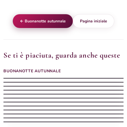
← Buonanotte autunnale
Pagina iniziale
Se ti è piaciuta, guarda anche queste
BUONANOTTE AUTUNNALE
Buonanotte Autunno silenziosa
Buonanotte Autunno con sera dolce
Buonanotte serena
Buonanotte Autunno leggera
Buonanotte Autunno con sera stellata
Buonanotte Autunno con sera tranquilla
Buonanotte Autunno sognatrice
Buonanotte autunnale serena
Buonanotte Autunno serena
Buonanotte autunnale con pioggia e luce del lampione
Buonanotte Autunno vellutata
Buonanotte autunnale soffusa