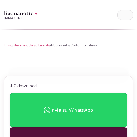
Buonanotte
♥
IMMAGINI
Inizio
/
Buonanotte autunnale
/
Buonanotte Autunno intima
⬇️ 0
download
Invia su WhatsApp