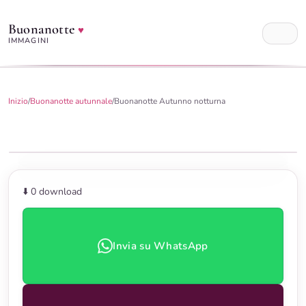
Buonanotte
♥
IMMAGINI
Inizio
/
Buonanotte autunnale
/
Buonanotte Autunno notturna
⬇️ 0
download
Invia su WhatsApp