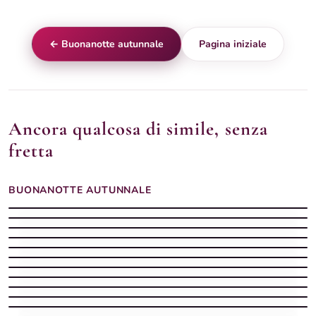
← Buonanotte autunnale
Pagina iniziale
Ancora qualcosa di simile, senza
fretta
BUONANOTTE AUTUNNALE
Buonanotte Autunno silenziosa
Buonanotte Autunno con sera dolce
Buonanotte serena
Buonanotte Autunno leggera
Buonanotte Autunno con sera stellata
Buonanotte Autunno con sera tranquilla
Buonanotte Autunno sognatrice
Buonanotte autunnale serena
Buonanotte Autunno serena
Buonanotte autunnale con pioggia e luce del lampione
Buonanotte Autunno vellutata
Buonanotte autunnale soffusa