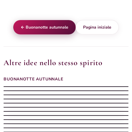
← Buonanotte autunnale
Pagina iniziale
Altre idee nello stesso spirito
BUONANOTTE AUTUNNALE
Buonanotte Autunno silenziosa
Buonanotte Autunno con sera dolce
Buonanotte serena
Buonanotte Autunno leggera
Buonanotte Autunno con sera stellata
Buonanotte Autunno con sera tranquilla
Buonanotte Autunno sognatrice
Buonanotte autunnale serena
Buonanotte Autunno serena
Buonanotte autunnale con pioggia e luce del lampione
Buonanotte Autunno vellutata
Buonanotte autunnale soffusa