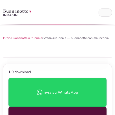
Buonanotte
♥
IMMAGINI
Inizio
/
Buonanotte autunnale
/
Strada autunnale — buonanotte con malinconia
⬇️ 0
download
Invia su WhatsApp