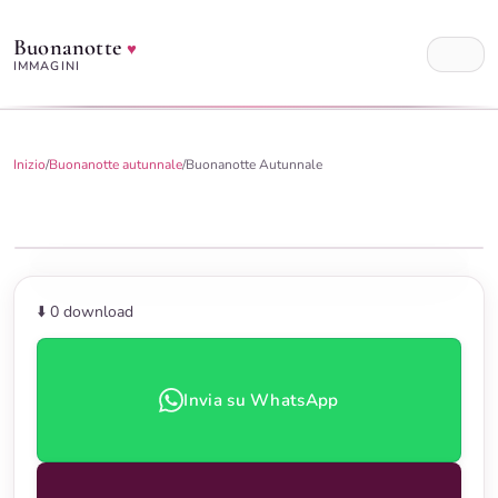
Buonanotte
♥
IMMAGINI
Inizio
/
Buonanotte autunnale
/
Buonanotte Autunnale
⬇️ 0
download
Invia su WhatsApp