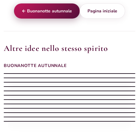
← Buonanotte autunnale
Pagina iniziale
Altre idee nello stesso spirito
BUONANOTTE AUTUNNALE
Buonanotte Autunno silenziosa
Buonanotte Autunno con sera dolce
Buonanotte serena
Buonanotte Autunno leggera
Buonanotte Autunno con sera stellata
Buonanotte Autunno con sera tranquilla
Buonanotte Autunno sognatrice
Buonanotte autunnale serena
Buonanotte Autunno serena
Buonanotte autunnale con pioggia e luce del lampione
Buonanotte Autunno vellutata
Buonanotte autunnale soffusa