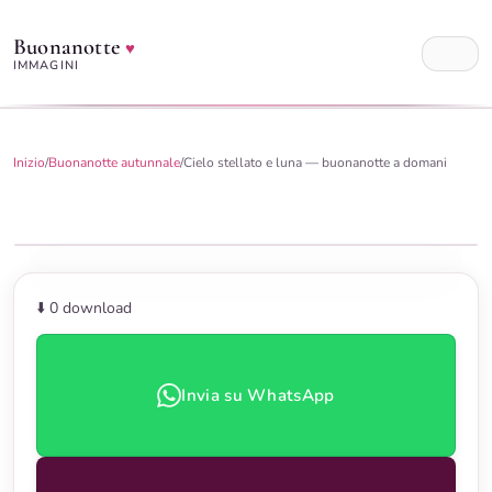
Buonanotte
♥
IMMAGINI
Inizio
/
Buonanotte autunnale
/
Cielo stellato e luna — buonanotte a domani
⬇️ 0
download
Invia su WhatsApp