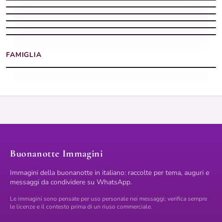
Buonanotte autunnale serena
Buonanotte Autunno serena
Buonanotte autunnale con pioggia e luce del lampione
Buonanotte Autunno vellutata
FAMIGLIA
Buonanotte margherite gialla
Buonanotte Immagini
Immagini della buonanotte in italiano: raccolte per tema, auguri e
messaggi da condividere su WhatsApp.
Le immagini sono pensate per uso personale nei messaggi; verifica sempre
le licenze e il contesto prima di un riuso commerciale.