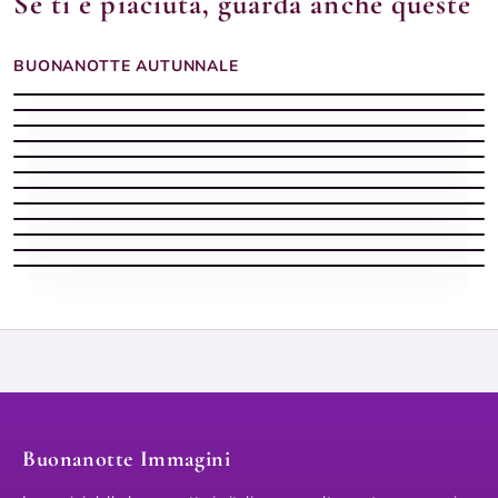
Se ti è piaciuta, guarda anche queste
BUONANOTTE AUTUNNALE
Buonanotte Autunno silenziosa
Buonanotte Autunno con sera dolce
Buonanotte serena
Buonanotte Autunno leggera
Buonanotte Autunno con sera stellata
Buonanotte Autunno con sera tranquilla
Buonanotte Autunno sognatrice
Buonanotte autunnale serena
Buonanotte Autunno serena
Buonanotte autunnale con pioggia e luce del lampione
Buonanotte Autunno vellutata
Buonanotte autunnale soffusa
Buonanotte Immagini