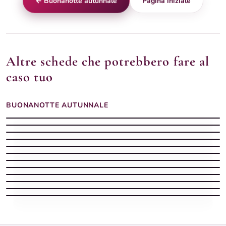
← Buonanotte autunnale
Pagina iniziale
Altre schede che potrebbero fare al
caso tuo
BUONANOTTE AUTUNNALE
Buonanotte Autunno silenziosa
Buonanotte Autunno con sera dolce
Buonanotte serena
Buonanotte Autunno leggera
Buonanotte Autunno con sera stellata
Buonanotte Autunno con sera tranquilla
Buonanotte Autunno sognatrice
Buonanotte autunnale serena
Buonanotte Autunno serena
Buonanotte autunnale con pioggia e luce del lampione
Buonanotte Autunno vellutata
Buonanotte autunnale soffusa