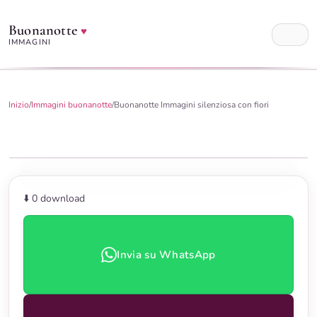
Buonanotte
♥
IMMAGINI
Inizio
/
Immagini buonanotte
/
Buonanotte Immagini silenziosa con fiori
⬇️ 0
download
Invia su WhatsApp