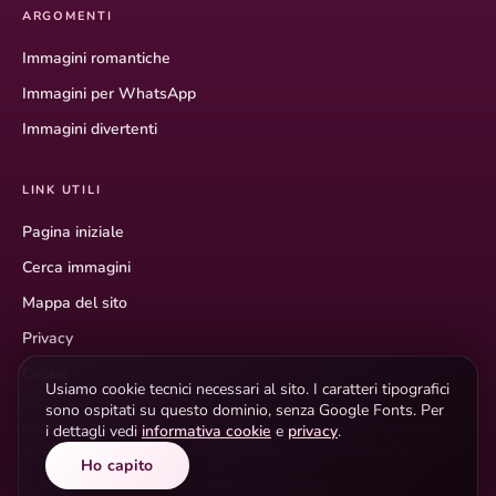
ARGOMENTI
Immagini romantiche
Immagini per WhatsApp
Immagini divertenti
LINK UTILI
Pagina iniziale
Cerca immagini
Mappa del sito
Privacy
Cookie
Usiamo cookie tecnici necessari al sito. I caratteri tipografici
sono ospitati su questo dominio, senza Google Fonts. Per
i dettagli vedi
informativa cookie
e
privacy
.
I testi descrittivi hanno scopo informativo. I marchi citati (es. WhatsApp,
Instagram) appartengono ai rispettivi titolari e non implicano affiliazione.
Ho capito
© 2026 Buonanotte Immagini · Tutti i diritti riservati.