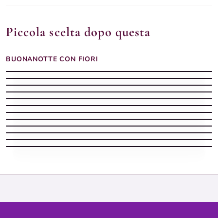
Piccola scelta dopo questa
BUONANOTTE CON FIORI
Buonanotte Immagini celeste con fiori
Buonanotte estiva con luna piena tra fiori rossi notturni
Buonanotte Immagini tranquilla con fiori
Buonanotte Immagini stellata con fiori
Buonanotte Immagini lunare e gentile
Buonanotte estiva con fiori profumati sotto la luna piena
Buonanotte estiva con luna piena tra gli alberi stellati
Buonanotte Immagini serena con fiori
Buonanotte Immagini morbida con fiori
Buonanotte estiva con bouganville rosa e luna piena
Frasi buonanotte che colpiscono il cuore con rose e luna piena
Buonanotte estiva con luna tra le nuvole e fiori colorati