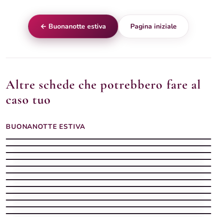
← Buonanotte estiva
Pagina iniziale
Altre schede che potrebbero fare al
caso tuo
BUONANOTTE ESTIVA
Buonanotte Estiva silenziosa con spiaggia
Buonanotte estiva
Buonanotte estiva
Buonanotte estiva con il mare e la luna sui tuoi sogni
Buonanotte estiva con luna piena tra i rami di gelsomino
Buonanotte Estiva stellata con mare
Buonanotte estiva
Buonanotte calda
Buonanotte estiva con luna piena tra fiori rossi notturni
Buonanotte estiva
Spiaggia notturno d'estate — buonanotte
Buonanotte estiva con barca sulla riva e luna piena sul mare