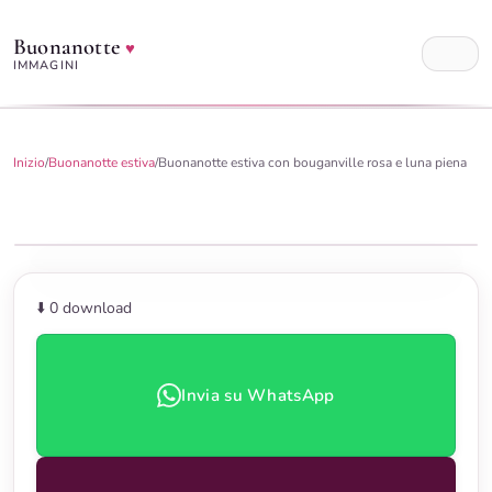
Buonanotte
♥
IMMAGINI
Inizio
/
Buonanotte estiva
/
Buonanotte estiva con bouganville rosa e luna piena
⬇️ 0
download
Invia su WhatsApp