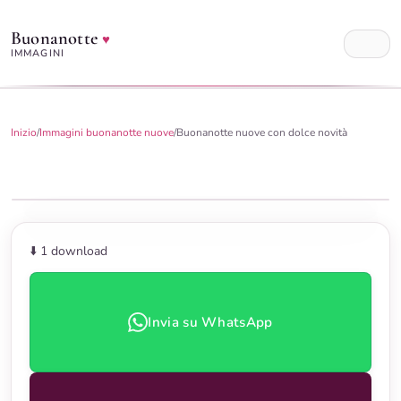
Buonanotte
♥
IMMAGINI
Inizio
/
Immagini buonanotte nuove
/
Buonanotte nuove con dolce novità
⬇️ 1
download
Invia su WhatsApp