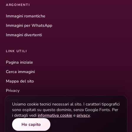
ARGOMENTI
Immagini romantiche
Immagini per WhatsApp
Immagini divertenti
LINK UTILI
Pagina iniziale
Cerca immagini
Mappa del sito
Privacy
Cookie
Usiamo cookie tecnici necessari al sito. I caratteri tipografici
sono ospitati su questo dominio, senza Google Fonts. Per
i dettagli vedi
informativa cookie
e
privacy
.
I testi descrittivi hanno scopo informativo. I marchi citati (es. WhatsApp,
Instagram) appartengono ai rispettivi titolari e non implicano affiliazione.
Ho capito
© 2026 Buonanotte Immagini · Tutti i diritti riservati.