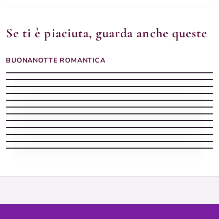
Se ti è piaciuta, guarda anche queste
BUONANOTTE ROMANTICA
Buonanotte romantica luminosa
Immagini buonanotte romantiche
Buonanotte pergamena
Frasi buonanotte che colpiscono il cuore cornice dorata
Frasi buonanotte che colpiscono il cuore finestra gocce
Immagini buonanotte romantiche
Immagini buonanotte romantiche
Immagini buonanotte romantiche
Frasi buonanotte che colpiscono il cuore orsetto peluche
Buona notte buonanotte e sogni d'oro sotto la pioggia insieme
Frasi buonanotte che colpiscono il cuore tra rose dorate e stelle
Buonanotte romantica morbida