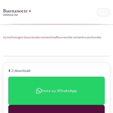
Buonanotte
♥
IMMAGINI
Inizio
/
Immagini buonanotte romantiche
/
Buonanotte romantica profumata
⬇️ 2
download
Invia su WhatsApp