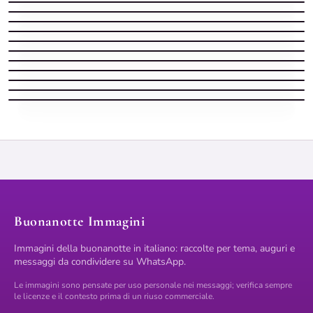
Buonanotte romantica profumata
Frasi buonanotte che colpiscono il cuore finestra gocce
Immagini buonanotte romantiche
Immagini buonanotte romantiche
Immagini buonanotte romantiche
Frasi buonanotte che colpiscono il cuore orsetto peluche
Buona notte buonanotte e sogni d'oro sotto la pioggia insieme
Frasi buonanotte che colpiscono il cuore tra rose dorate e stelle
Buonanotte romantica morbida
Buonanotte Immagini
Immagini della buonanotte in italiano: raccolte per tema, auguri e
messaggi da condividere su WhatsApp.
Le immagini sono pensate per uso personale nei messaggi; verifica sempre
le licenze e il contesto prima di un riuso commerciale.