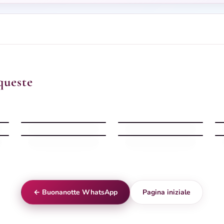
queste
Buonanotte whatsapp
Buonanotte whatsapp
con stelle chat
con notte messaggio
Buonanotte WhatsApp
Buonanotte whatsapp
con ciottoli serali
con sera messaggio
← Buonanotte WhatsApp
Pagina iniziale