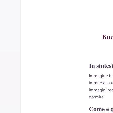
Buo
In sintes
Immagine buo
immersa in u
immagini rec
dormire.
Come e 