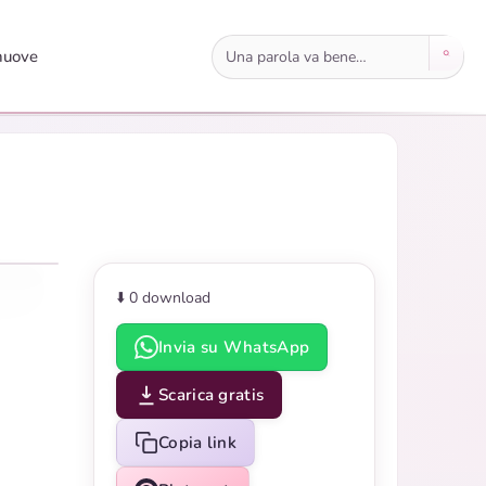
Cerca immagini
nuove
⬇️ 0
download
Invia su WhatsApp
Scarica gratis
Copia link