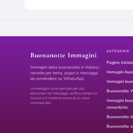
CATEGORIE
Buonanotte Immagini
Pagina inizial
Immagini della buonanotte in italiano:
Immagini buo
raccolte per tema, auguri e messaggi
da condividere su WhatsApp.
Immagini buo
Le immagini sono pensate per uso
Buonanotte 
personale nei messaggi; verifica sempre le
licenze e il contesto prima di un riuso
Immagini buo
commerciale.
romantiche
Buonanotte di
Buonanotte a