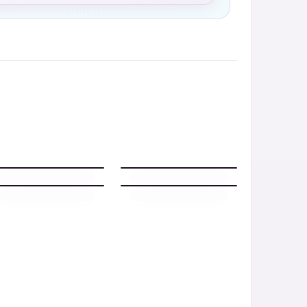
Buonanotte invernale
con lanterna accesa
Buonanotte WhatsApp
sotto la neve e luna
per stasera
Buonanotte sentiero —
Buonanotte whatsapp
pronta per WhatsApp
con dolce whatsapp