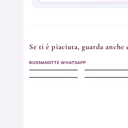
Se ti è piaciuta, guarda anche 
Buonanotte estiva con
Buonanotte whatsapp
luna dorata sul mare di
BUONANOTTE WHATSAPP
con augurio whatsapp
notte
Buonanotte whatsapp
Buonanotte con pioggia
con messaggio dolce
whatsapp