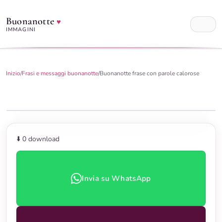
Buonanotte
♥
IMMAGINI
Inizio
/
Frasi e messaggi buonanotte
/
Buonanotte frase con parole calorose
⬇️ 0
download
Invia su WhatsApp