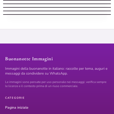
Buonanotte Frasi
Buonanotte frase con parole amore
Buonanotte frase con parole dolci
Buonanotte Immagini
Immagini della buonanotte in italiano: raccolte per tema, auguri e
messaggi da condividere su WhatsApp.
Le immagini sono pensate per uso personale nei messaggi; verifica sempre
le licenze e il contesto prima di un riuso commerciale.
CATEGORIE
Pagina iniziale