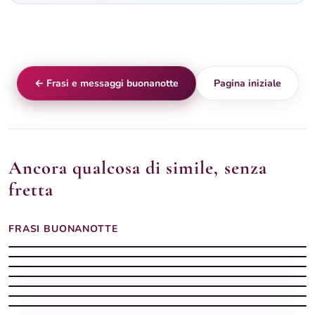
← Frasi e messaggi buonanotte
Pagina iniziale
Ancora qualcosa di simile, senza
fretta
FRASI BUONANOTTE
Frasi buonanotte con la luna piena sul mare calmo
Buonanotte frase con messaggio dolce
Frasi buonanotte luna piena
Buonanotte frase con pensiero serale
Buonanotte frase con pensiero scritto
Buonanotte frase con testo dolce
Frasi buonanotte margherita bianca
Buonanotte frase con messaggio pensato
Frasi buonanotte: una luce nella notte come carezza silenziosa