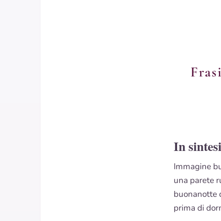
Fras
In sintes
Immagine buo
una parete r
buonanotte d
prima di dor