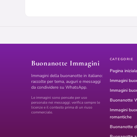
CATEGORIE
Buonanotte Immagini
Pagina inizial
Immagini della buonanotte in italiano:
Immagini buo
raccolte per tema, auguri e messaggi
da condividere su WhatsApp.
Immagini buo
Le immagini sono pensate per uso
Buonanotte 
personale nei messaggi; verifica sempre le
licenze e il contesto prima di un riuso
Immagini buo
commerciale.
romantiche
Buonanotte di
Buonanotte a