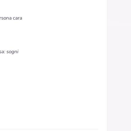
rsona cara
sa: sogni