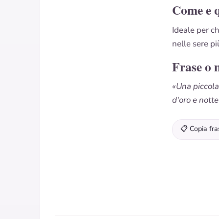
Come e 
Ideale per c
nelle sere pi
Frase o 
«Una piccola
d'oro e nott
📋 Copia fra