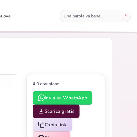
Cerca immagini
nuove
⬇️ 0
download
Invia su WhatsApp
Scarica gratis
Copia link