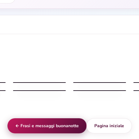
Frasi buonanotte luna
Buonanotte frase con
piena
pensiero serale
Buonanotte frase con
parole calorose
Buonanotte Frasi
← Frasi e messaggi buonanotte
Pagina iniziale