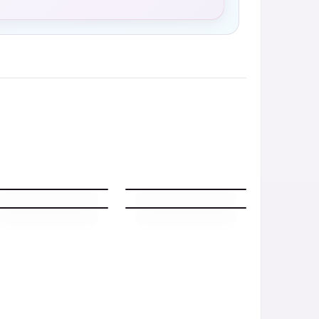
Buonanotte frase con
Buonanotte frase con
pensiero scritto
testo dolce
Buonanotte frase con
Buonanotte frase con
parole amore
parole dolci