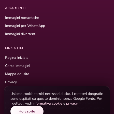
ARGOMENTI
Immagini romantiche
Immagini per WhatsApp
Immagini divertenti
LINK UTILI
Pagina iniziale
Cerca immagini
Mappa del sito
Privacy
Cookie
Usiamo cookie tecnici necessari al sito. I caratteri tipografici
sono ospitati su questo dominio, senza Google Fonts. Per
i dettagli vedi
informativa cookie
e
privacy
.
I testi descrittivi hanno scopo informativo. I marchi citati (es. WhatsApp,
Instagram) appartengono ai rispettivi titolari e non implicano affiliazione.
Ho capito