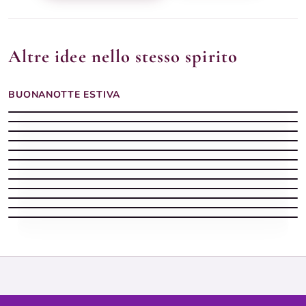
Altre idee nello stesso spirito
BUONANOTTE ESTIVA
Buonanotte Estiva silenziosa con spiaggia
Buonanotte estiva
Buonanotte estiva
Buonanotte estiva con il mare e la luna sui tuoi sogni
Buonanotte estiva con luna piena tra i rami di gelsomino
Buonanotte Estiva stellata con mare
Buonanotte estiva
Buonanotte calda
Buonanotte estiva con luna piena tra fiori rossi notturni
Buonanotte estiva
Spiaggia notturno d'estate — buonanotte
Buonanotte estiva con barca sulla riva e luna piena sul mare