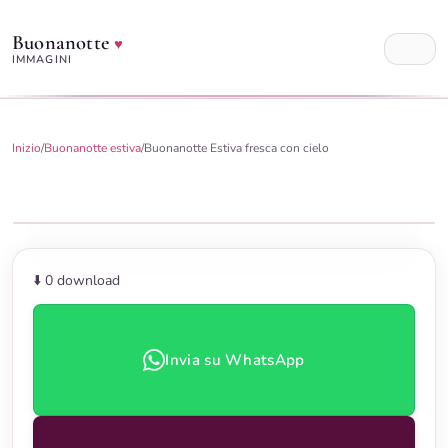
Buonanotte
♥
IMMAGINI
Inizio
/
Buonanotte estiva
/
Buonanotte Estiva fresca con cielo
⬇️ 0
download
Invia su WhatsApp