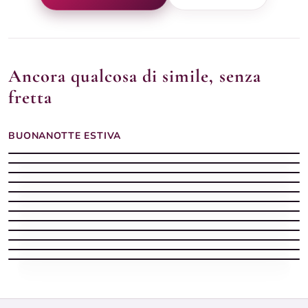
Ancora qualcosa di simile, senza
fretta
BUONANOTTE ESTIVA
Buonanotte Estiva silenziosa con spiaggia
Buonanotte estiva
Buonanotte estiva
Buonanotte estiva con il mare e la luna sui tuoi sogni
Buonanotte estiva con luna piena tra i rami di gelsomino
Buonanotte Estiva stellata con mare
Buonanotte estiva
Buonanotte calda
Buonanotte estiva con luna piena tra fiori rossi notturni
Buonanotte estiva
Buonanotte estiva con barca sulla riva e luna piena sul mare
Buonanotte estiva con luna dorata sul mare di notte