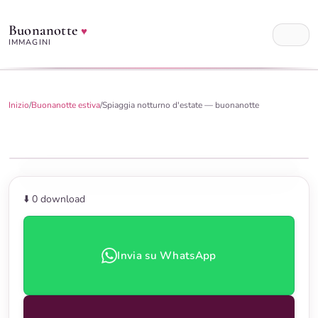
Buonanotte
♥
IMMAGINI
Inizio
/
Buonanotte estiva
/
Spiaggia notturno d'estate — buonanotte
⬇️ 0
download
Invia su WhatsApp