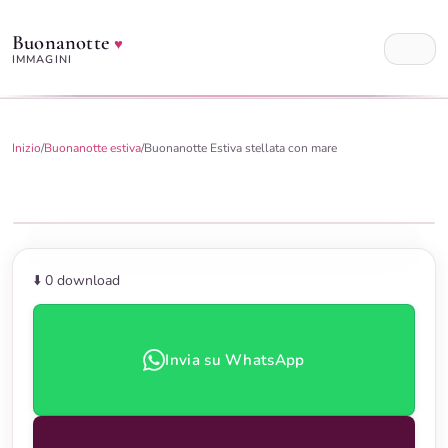
Buonanotte
♥
IMMAGINI
Inizio
/
Buonanotte estiva
/
Buonanotte Estiva stellata con mare
⬇️ 0
download
Invia su WhatsApp