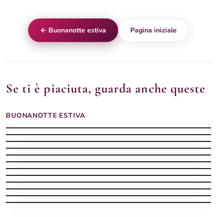
← Buonanotte estiva
Pagina iniziale
Se ti è piaciuta, guarda anche queste
BUONANOTTE ESTIVA
Buonanotte Estiva silenziosa con spiaggia
Buonanotte estiva
Buonanotte estiva
Buonanotte estiva con il mare e la luna sui tuoi sogni
Buonanotte estiva con luna piena tra i rami di gelsomino
Buonanotte estiva
Buonanotte calda
Buonanotte estiva con luna piena tra fiori rossi notturni
Buonanotte estiva
Spiaggia notturno d'estate — buonanotte
Buonanotte estiva con barca sulla riva e luna piena sul mare
Buonanotte estiva con luna dorata sul mare di notte