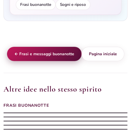
Frasi buonanotte
Sogni e riposo
← Frasi e messaggi buonanotte
Pagina iniziale
Altre idee nello stesso spirito
FRASI BUONANOTTE
Buonanotte frase con parole dolci
Frasi buonanotte con la luna piena sul mare calmo
Buonanotte frase con messaggio dolce
Frasi buonanotte luna piena
Buonanotte frase con pensiero serale
Buonanotte frase con pensiero scritto
Buonanotte frase con testo dolce