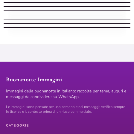
Frasi buonanotte margherita bianca
Buonanotte frase con messaggio pensato
Frasi buonanotte: una luce nella notte come carezza silenziosa
Buonanotte frase con parole calorose
Buonanotte Frasi
Buonanotte Immagini
Immagini della buonanotte in italiano: raccolte per tema, auguri e
messaggi da condividere su WhatsApp.
Le immagini sono pensate per uso personale nei messaggi; verifica sempre
le licenze e il contesto prima di un riuso commerciale.
CATEGORIE