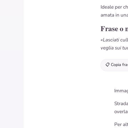
Ideale per c
amata in una
Frase o 
«Lasciati cu
veglia sui tu
📋 Copia fra
Immag
Strada
overla
Per al