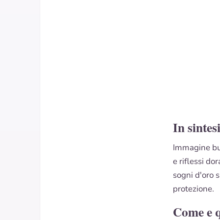
In sintes
Immagine buo
e riflessi d
sogni d'oro 
protezione.
Come e 