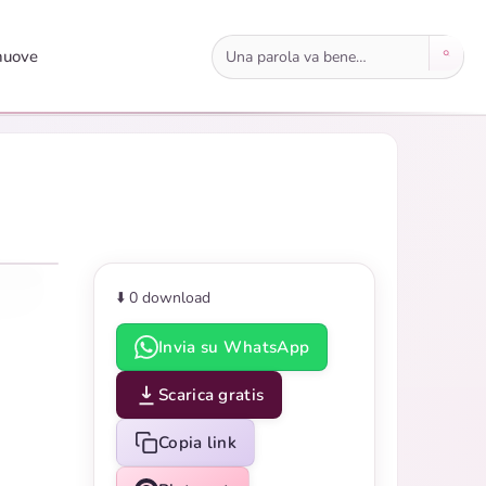
Cerca immagini
nuove
⬇️ 0
download
Invia su WhatsApp
Scarica gratis
Copia link