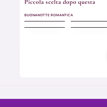
Piccola scelta dopo questa
Buonanotte romantica
Immagini buonanotte
BUONANOTTE ROMANTICA
luminosa
romantiche
Immagini buonanotte
Immagini buonanotte
romantiche
romantiche