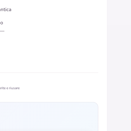
ntica
io
 —
ite e riusare