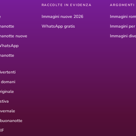
RACCOLTE IN EVIDENZA
ARGOMENTI
e
Immagini nuove 2026
Immagini rom
nanotte
WhatsApp gratis
Immagini pe
nanotte nuove
Immagini dive
WhatsApp
nanotte
vertenti
 domani
iginale
stiva
nvernale
 buonanotte
IF