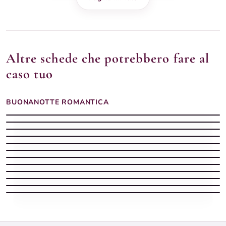
Altre schede che potrebbero fare al
caso tuo
BUONANOTTE ROMANTICA
Buonanotte romantica luminosa
Immagini buonanotte romantiche
Buonanotte pergamena
Frasi buonanotte che colpiscono il cuore cornice dorata
Buonanotte romantica profumata
Frasi buonanotte che colpiscono il cuore finestra gocce
Immagini buonanotte romantiche
Immagini buonanotte romantiche
Immagini buonanotte romantiche
Frasi buonanotte che colpiscono il cuore orsetto peluche
Buona notte buonanotte e sogni d'oro sotto la pioggia insieme
Frasi buonanotte che colpiscono il cuore tra rose dorate e stelle