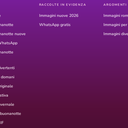
RACCOLTE IN EVIDENZA
ARGOMENTI
e
Immagini nuove 2026
Immagini rom
nanotte
WhatsApp gratis
Immagini pe
nanotte nuove
Immagini dive
WhatsApp
nanotte
vertenti
 domani
iginale
stiva
nvernale
 buonanotte
IF