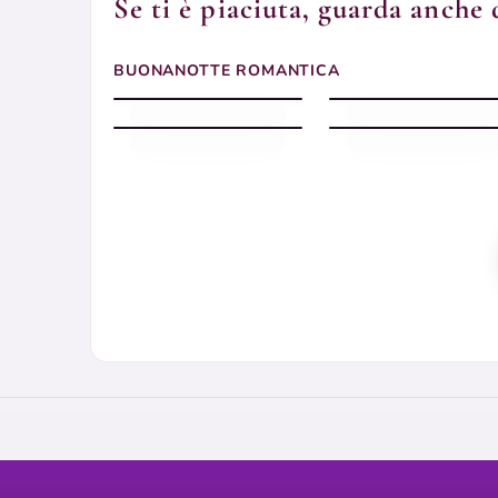
Se ti è piaciuta, guarda anche 
Buonanotte romantica
Immagini buonanotte
BUONANOTTE ROMANTICA
luminosa
romantiche
Immagini buonanotte
Immagini buonanotte
romantiche
romantiche