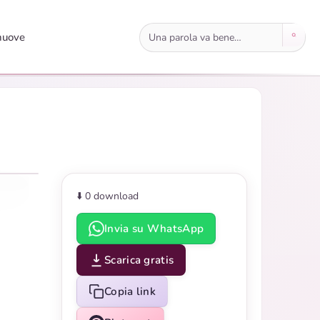
Cerca immagini
nuove
⬇️ 0
download
Invia su WhatsApp
Scarica gratis
Copia link