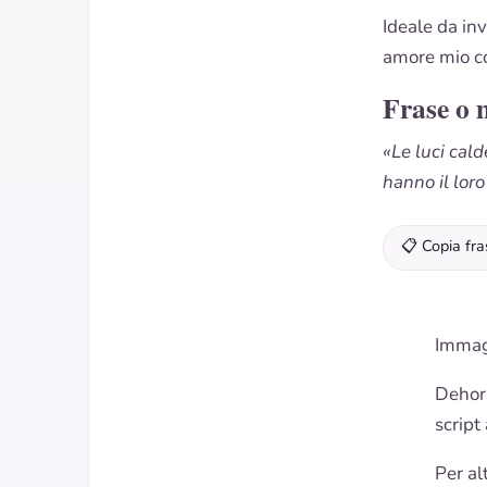
Ideale da in
amore mio co
Frase o 
«Le luci cald
hanno il lor
📋 Copia fra
Immag
Dehors
script
Per al