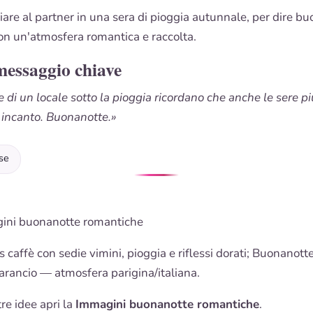
viare al partner in una sera di pioggia autunnale, per dire b
n un'atmosfera romantica e raccolta.
messaggio chiave
e di un locale sotto la pioggia ricordano che anche le sere pi
o incanto. Buonanotte.»
se
ini buonanotte romantiche
 caffè con sedie vimini, pioggia e riflessi dorati;
Buonanott
 arancio — atmosfera parigina/italiana.
tre idee apri la
Immagini buonanotte romantiche
.