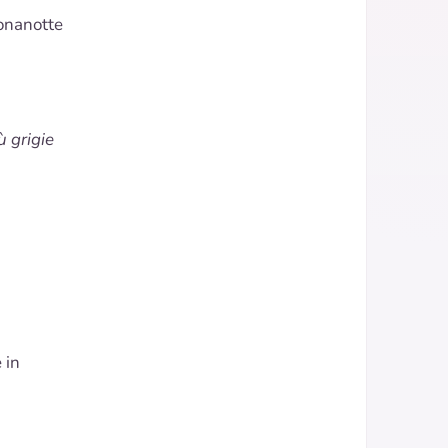
uonanotte
ù grigie
e
in