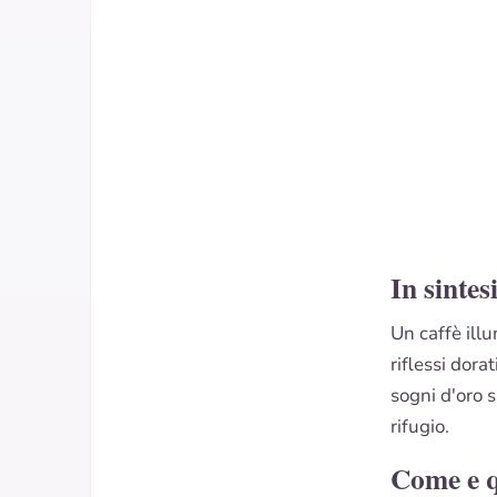
In sintes
Un caffè illu
riflessi dor
sogni d'oro 
rifugio.
Come e 