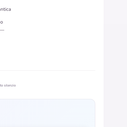
ntica
io
 —
to silenzio