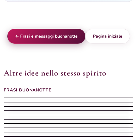
← Frasi e messaggi buonanotte
Pagina iniziale
Altre idee nello stesso spirito
FRASI BUONANOTTE
Frasi buonanotte con la luna piena sul mare calmo
Buonanotte frase con messaggio dolce
Frasi buonanotte luna piena
Buonanotte frase con pensiero serale
Buonanotte frase con pensiero scritto
Buonanotte frase con testo dolce
Frasi buonanotte margherita bianca
Buonanotte frase con messaggio pensato
Frasi buonanotte: una luce nella notte come carezza silenziosa
Buonanotte frase con parole calorose
Buonanotte Frasi