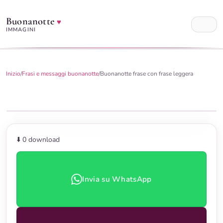
Buonanotte
♥
IMMAGINI
Inizio
/
Frasi e messaggi buonanotte
/
Buonanotte frase con frase leggera
⬇️ 0
download
Invia su WhatsApp