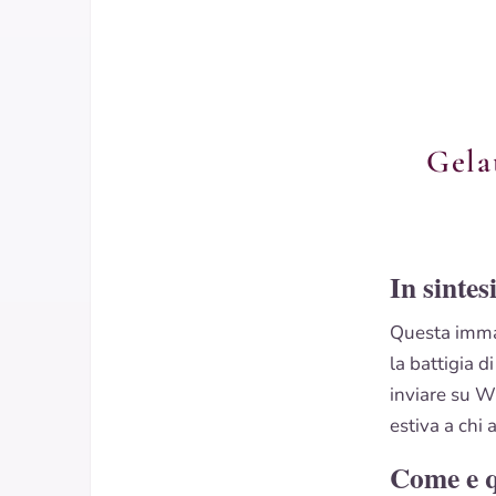
Gela
In sintes
Questa imma
la battigia d
inviare su W
estiva a chi 
Come e 