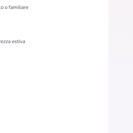
o o familiare
rezza estiva