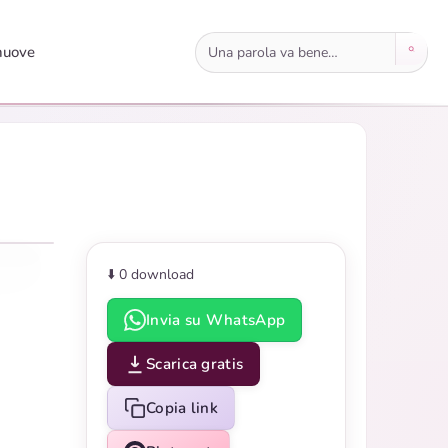
Cerca immagini
nuove
⬇️ 0
download
Invia su WhatsApp
Scarica gratis
Copia link