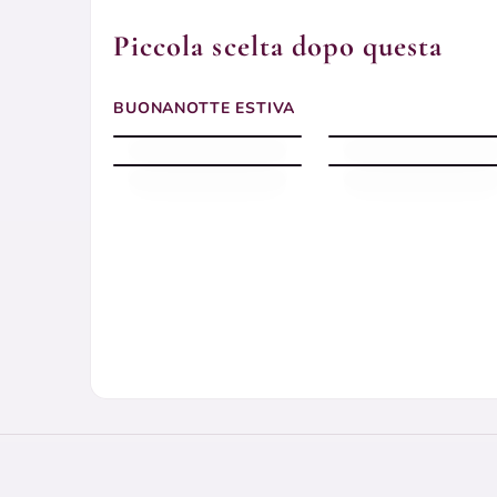
Piccola scelta dopo questa
Buonanotte estiva con
luna dorata sul mare di
Buonanotte Estiva
BUONANOTTE ESTIVA
notte
silenziosa con spiaggia
Buonanotte Estiva
stellata con mare
Buonanotte estiva