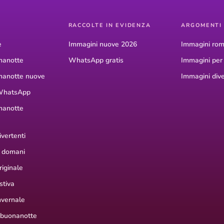
RACCOLTE IN EVIDENZA
ARGOMENTI
e
Immagini nuove 2026
Immagini rom
nanotte
WhatsApp gratis
Immagini pe
nanotte nuove
Immagini dive
WhatsApp
nanotte
vertenti
 domani
iginale
stiva
nvernale
 buonanotte