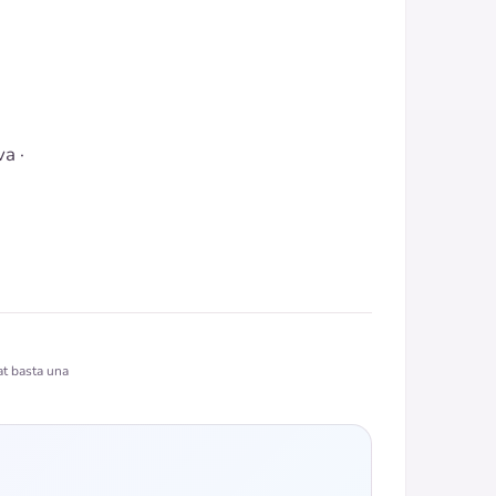
va
·
at basta una