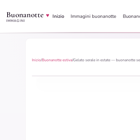
Buonanotte
♥
Inizio
Immagini buonanotte
Buonano
IMMAGINI
Inizio
/
Buonanotte estiva
/
Gelato serale in estate — buonanotte s