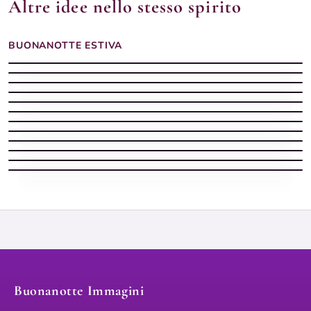
Altre idee nello stesso spirito
BUONANOTTE ESTIVA
Buonanotte Estiva silenziosa con spiaggia
Buonanotte estiva
Buonanotte estiva
Buonanotte estiva con il mare e la luna sui tuoi sogni
Buonanotte estiva con luna piena tra i rami di gelsomino
Buonanotte Estiva stellata con mare
Buonanotte estiva
Buonanotte calda
Buonanotte estiva con luna piena tra fiori rossi notturni
Buonanotte estiva
Spiaggia notturno d'estate — buonanotte
Buonanotte estiva con barca sulla riva e luna piena sul mare
Buonanotte Immagini