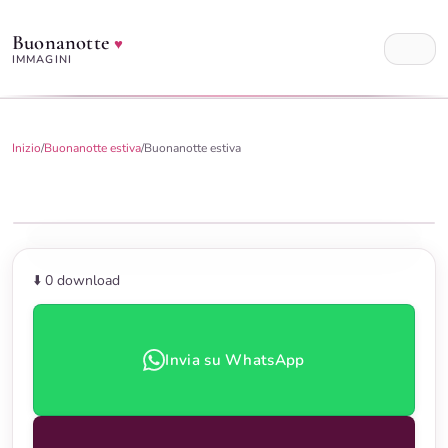
Buonanotte
♥
IMMAGINI
Inizio
/
Buonanotte estiva
/
Buonanotte estiva
⬇️ 0
download
Invia su WhatsApp