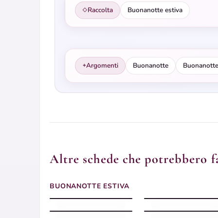
Raccolta
Buonanotte estiva
◇
Argomenti
Buonanotte
Buonanotte
✦
Altre schede che potrebbero fa
Buonanotte Estiva
BUONANOTTE ESTIVA
silenziosa con spiaggia
Buonanotte estiva
Buonanotte estiva
Buonanotte calda