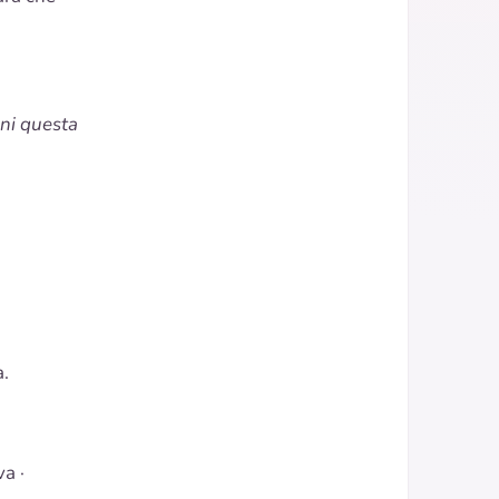
gni questa
a
.
va
·