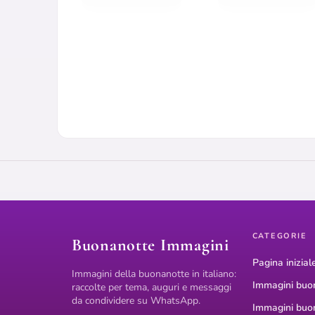
CATEGORIE
Buonanotte Immagini
Pagina inizial
Immagini della buonanotte in italiano:
Immagini buo
raccolte per tema, auguri e messaggi
da condividere su WhatsApp.
Immagini buo