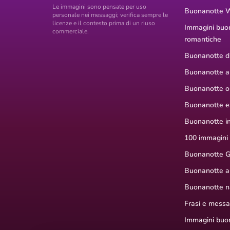
Le immagini sono pensate per uso
Buonanotte 
personale nei messaggi; verifica sempre le
licenze e il contesto prima di un riuso
Immagini buo
commerciale.
romantiche
Buonanotte di
Buonanotte a
Buonanotte or
Buonanotte e
Buonanotte i
100 immagini
Buonanotte G
Buonanotte a
Buonanotte na
Frasi e mess
Immagini buon