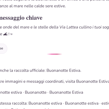
anze al mare nelle calde sere estive.
messaggio chiave
e onde del mare e le stelle della Via Lattea cullino i tuoi so
te 🌊✨»
se
nche la raccolta ufficiale:
Buonanotte Estiva
.
tre immagini e messaggi coordinati, visita
Buonanotte Estiv
notte estiva
·
Buonanotte
·
Buonanotte Estiva
stessa raccolta:
Buonanotte estiva
·
Buonanotte estiva · esti