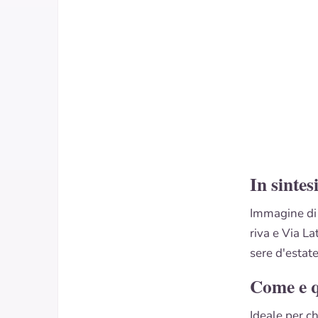
In sintes
Immagine di 
riva e Via La
sere d'estat
Come e 
Ideale per c