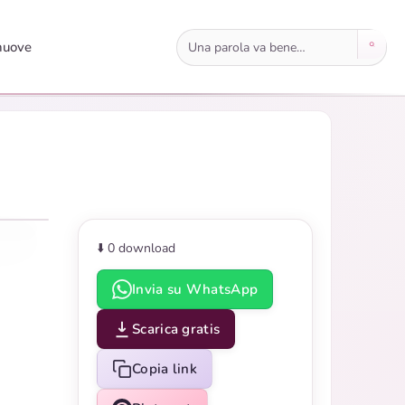
Cerca immagini
nuove
⬇️ 0
download
Invia su WhatsApp
Scarica gratis
Copia link