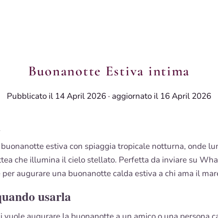
Buonanotte Estiva intima
Pubblicato il 14 April 2026
·
aggiornato il 16 April 2026
i
buonanotte estiva con spiaggia tropicale notturna, onde lu
ttea che illumina il cielo stellato. Perfetta da inviare su W
e per augurare una buonanotte calda estiva a chi ama il mar
quando usarla
hi vuole augurare la buonanotte a un amico o una persona c