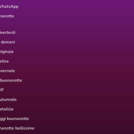
WhatsApp
nanotte
vertenti
 domani
iginale
stiva
nvernale
 buonanotte
IF
utunnale
talizia
aggi buonanotte
anotte bellissime