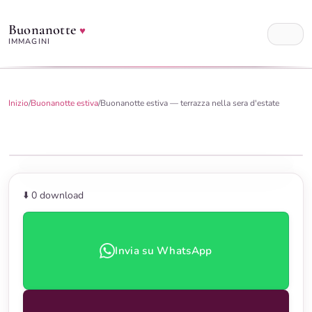
Buonanotte
♥
IMMAGINI
Inizio
/
Buonanotte estiva
/
Buonanotte estiva — terrazza nella sera d'estate
⬇️ 0
download
Invia su WhatsApp