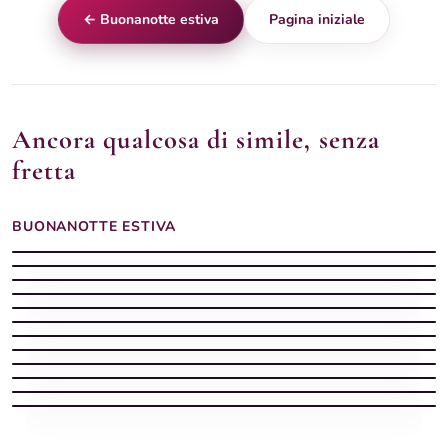
← Buonanotte estiva
Pagina iniziale
Ancora qualcosa di simile, senza
fretta
BUONANOTTE ESTIVA
Buonanotte Estiva silenziosa con spiaggia
Buonanotte estiva
Buonanotte estiva
Buonanotte estiva con il mare e la luna sui tuoi sogni
Buonanotte estiva con luna piena tra i rami di gelsomino
Buonanotte Estiva stellata con mare
Buonanotte estiva
Buonanotte calda
Buonanotte estiva con luna piena tra fiori rossi notturni
Buonanotte estiva
Spiaggia notturno d'estate — buonanotte
Buonanotte estiva con barca sulla riva e luna piena sul mare