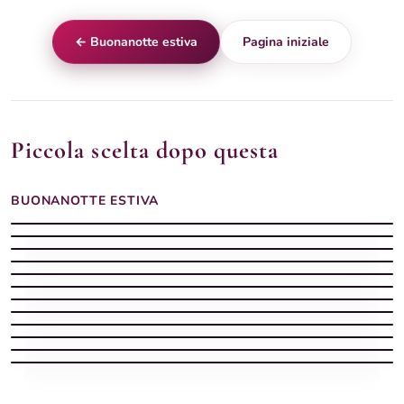
← Buonanotte estiva
Pagina iniziale
Piccola scelta dopo questa
BUONANOTTE ESTIVA
Buonanotte Estiva silenziosa con spiaggia
Buonanotte estiva
Buonanotte estiva
Buonanotte estiva con il mare e la luna sui tuoi sogni
Buonanotte estiva con luna piena tra i rami di gelsomino
Buonanotte Estiva stellata con mare
Buonanotte estiva
Buonanotte calda
Buonanotte estiva con luna piena tra fiori rossi notturni
Buonanotte estiva
Spiaggia notturno d'estate — buonanotte
Buonanotte estiva con barca sulla riva e luna piena sul mare