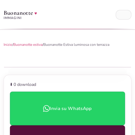
Buonanotte
♥
IMMAGINI
Inizio
/
Buonanotte estiva
/
Buonanotte Estiva luminosa con terrazza
⬇️ 0
download
Invia su WhatsApp